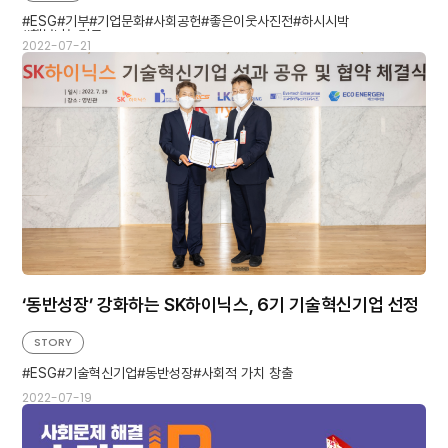
ESG
기부
기업문화
사회공헌
좋은이웃사진전
하시시박
행복나눔기금
2022-07-21
‘동반성장’ 강화하는 SK하이닉스, 6기 기술혁신기업 선정
STORY
ESG
기술혁신기업
동반성장
사회적 가치 창출
2022-07-19