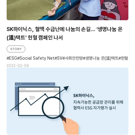
SK하이닉스, 혈액 수급난에 나눔의 손길… ‘생명나눔 온
(溫)택트’ 헌혈 캠페인 나서
STORY
ESG
Social Safety Net
SV
사회안전망
생명나눔 온(溫)택트
헌혈
2022-02-09