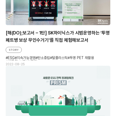
[해(DO);보고서 – 1탄] SK하이닉스가 시범운영하는 ‘투명
페트병 보상 무인수거기’를 직접 체험해보고서
STORY
ESG
지속가능경영
탄소중립
탈플라스틱
투명 PET 재활용
해(DO);보고서
환경
2022-08-25