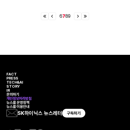
6
7
8
9
이
이
이
이
전
전
전
전
열
페
페
열
번
이
이
번
째
지
지
째
페
페
이
이
지
지
FACT
PRESS
TECH&AI
STORY
IR
문의하기
개인정보처리방침
뉴스룸 운영정책
뉴스룸 이용안내
SK하이닉스 뉴스레터
구독하기