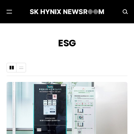
메
검
뉴
색
열
창
기
열
ESG
기
바
나
둑
열
판
형
형