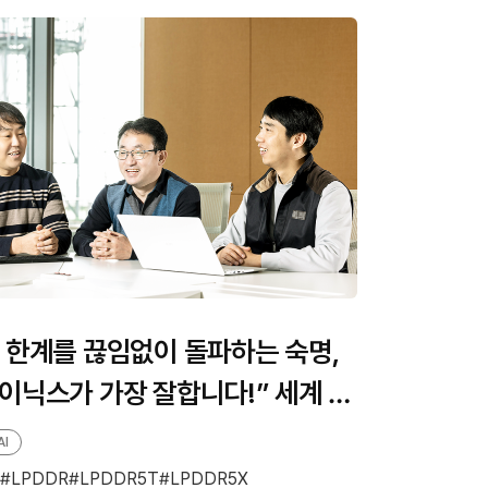
 한계를 끊임없이 돌파하는 숙명,
이닉스가 가장 잘합니다!” 세계 최
LPDDR5T 개발에 성공한 주역들
AI
나다
LPDDR
LPDDR5T
LPDDR5X