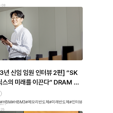
-08
23년 신임 임원 인터뷰 2편] “SK
스의 미래를 이끈다” DRAM 설
명재 부사장
HBM
HBM3
메모리반도체
미래반도체
인터뷰
터뷰
-25