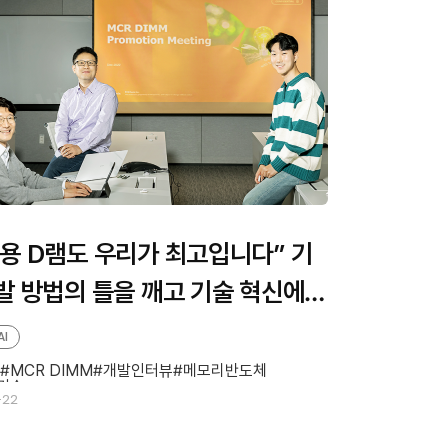
용 D램도 우리가 최고입니다” 기
발 방법의 틀을 깨고 기술 혁신에
 ‘MCR DIMM’ 개발 주역들의 이
AI
MCR DIMM
개발인터뷰
메모리반도체
기술
-22