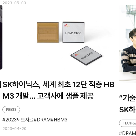
2023-05-09
기
SK하이닉스, 세계 최초 12단 적층 HB
M3 개발… 고객사에 샘플 제공
“기술
SK하
PRESS
고속 
2023보도자료
DRAM
HBM3
TECH&
2023-04-20
을 만
DRAM