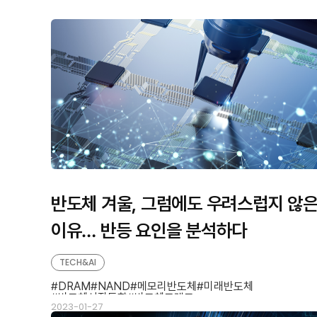
반도체 겨울, 그럼에도 우려스럽지 않
이유… 반등 요인을 분석하다
TECH&AI
DRAM
NAND
메모리반도체
미래반도체
반도체시장동향
반도체트렌드
2023-01-27