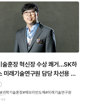
기술훈장 혁신장 수상 쾌거…SK하
 미래기술연구원 담당 차선용 부
 인터뷰
과학기술훈장
메모리반도체
미래기술연구원
터뷰
-03