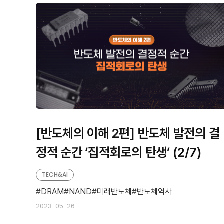
판
형
형
[반도체의 이해 2편] 반도체 발전의 결
정적 순간 ‘집적회로의 탄생’ (2/7)
TECH&AI
DRAM
NAND
미래반도체
반도체역사
2023-05-26