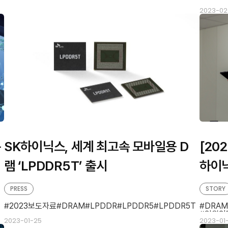
2023-02
은
SK하이닉스, 세계 최고속 모바일용 D
[20
램 ‘LPDDR5T’ 출시
하이닉
계 박
PRESS
STORY
2023보도자료
DRAM
LPDDR
LPDDR5
LPDDR5T
DRAM
임원인
2023-01-25
2023-01