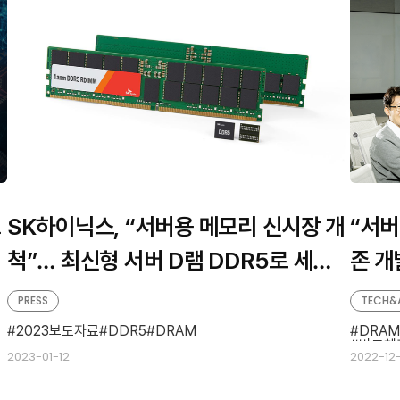
그
SK하이닉스, “서버용 메모리 신시장 개
“서버
척”… 최신형 서버 D램 DDR5로 세계
존 개
최초 인텔 인증 획득
성공한
PRESS
TECH&
야기
2023보도자료
DDR5
DRAM
DRAM
반도체
2023-01-12
2022-12