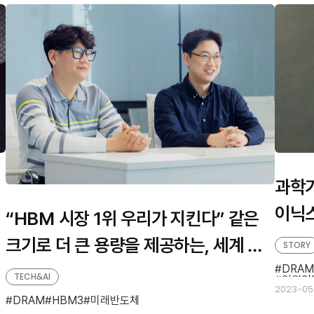
과학
이닉스
“HBM 시장 1위 우리가 지킨다” 같은
사장
크기로 더 큰 용량을 제공하는, 세계 최
STORY
초 12단 HBM3 개발 주역을 만나다
DRAM
TECH&AI
임원인
2023-05
DRAM
HBM3
미래반도체