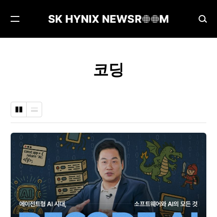
메
검
뉴
색
열
창
기
열
코딩
기
바
나
둑
열
판
형
형