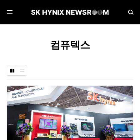
메
검
뉴
색
열
창
기
열
컴퓨텍스
기
바
나
둑
열
판
형
형