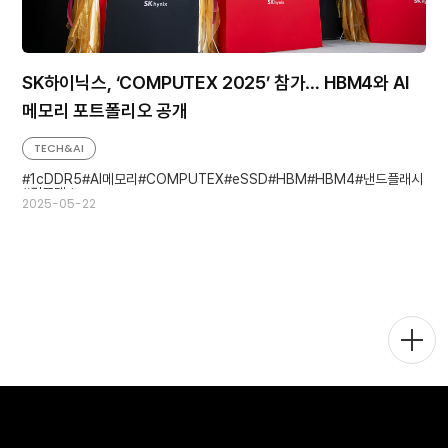
SK하이닉스, ‘COMPUTEX 2025’ 참가… HBM4와 AI
메모리 포트폴리오 공개
TECH&AI
1cDDR5
AI메모리
COMPUTEX
eSSD
HBM
HBM4
낸드플래시
컴퓨텍스
2025-05-22
메
뉴
토
글