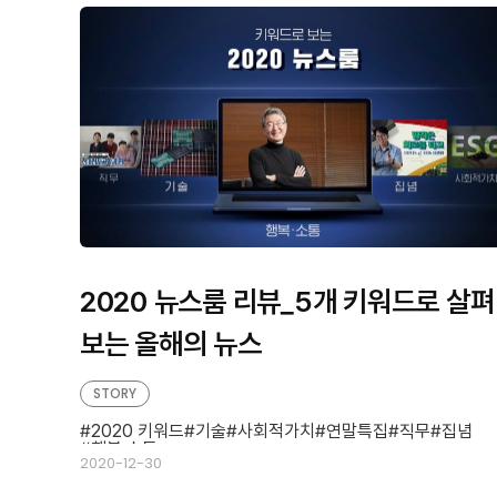
판
형
형
2020 뉴스룸 리뷰_5개 키워드로 살펴
보는 올해의 뉴스
STORY
2020 키워드
기술
사회적가치
연말특집
직무
집념
행복·소통
2020-12-30