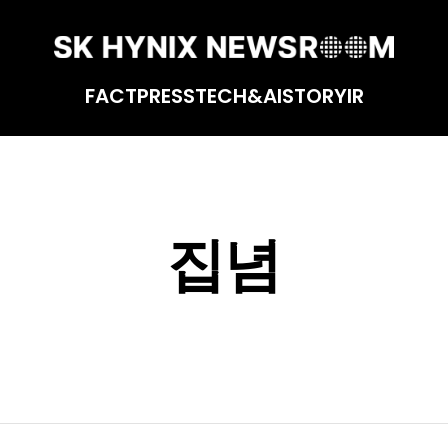
FACT
PRESS
TECH&AI
STORY
IR
집념