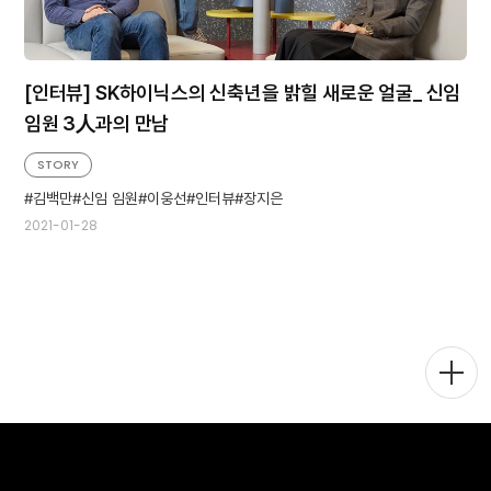
[인터뷰] SK하이닉스의 신축년을 밝힐 새로운 얼굴_ 신임
임원 3人과의 만남
STORY
김백만
신임 임원
이웅선
인터뷰
장지은
2021-01-28
메
뉴
토
글