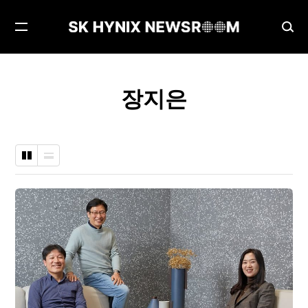
메
검
뉴
색
열
창
기
열
장지은
기
바
나
둑
열
판
형
형