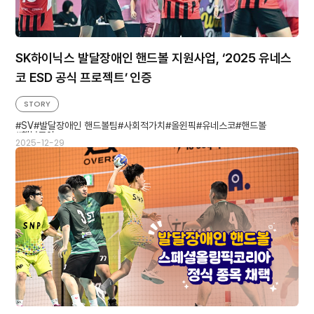
SK하이닉스 발달장애인 핸드볼 지원사업, ‘2025 유네스
코 ESD 공식 프로젝트’ 인증
STORY
SV
발달장애인 핸드볼팀
사회적가치
올윈픽
유네스코
핸드볼
행복모아
2025-12-29