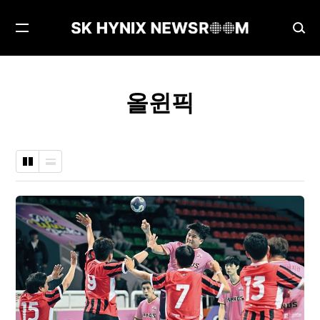
메
검
뉴
색
열
창
기
열
올윈픽
기
바
나
둑
열
판
형
형