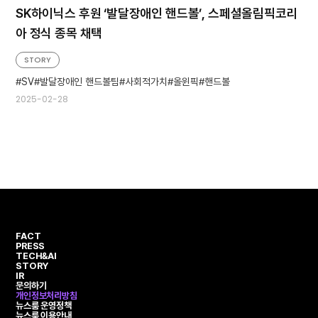
SK하이닉스 후원 ‘발달장애인 핸드볼’, 스페셜올림픽코리
아 정식 종목 채택
STORY
SV
발달장애인 핸드볼팀
사회적가치
올윈픽
핸드볼
2025-02-28
FACT
PRESS
TECH&AI
STORY
IR
문의하기
개인정보처리방침
뉴스룸 운영정책
뉴스룸 이용안내