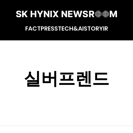
FACT
PRESS
TECH&AI
STORY
IR
실버프렌드