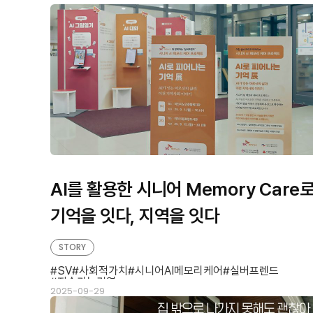
판
형
형
AI를 활용한 시니어 Memory Care
기억을 잇다, 지역을 잇다
STORY
SV
사회적가치
시니어AI메모리케어
실버프렌드
지속가능경영
2025-09-29