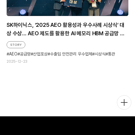
SK하이닉스, ‘2025 AEO 활용성과 우수사례 시상식’ 대
상 수상… AEO 제도를 활용한 AI 메모리 HBM 공급망 안
정화
STORY
AEO
공급망
산업포상
수출입 안전관리 우수업체
시상식
통관
2025-12-23
메
뉴
토
글