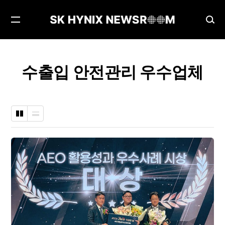
메
검
뉴
색
열
창
기
열
수출입 안전관리 우수업체
기
바
나
둑
열
판
형
형