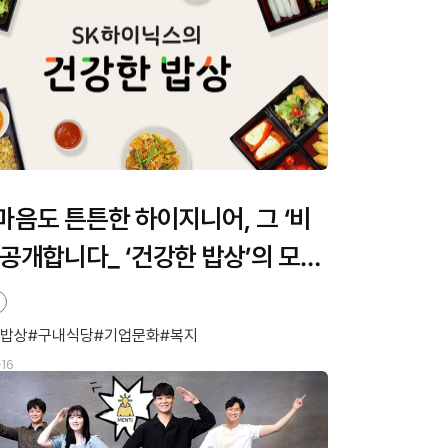
마음도 튼튼한 하이지니어, 그 ‘비
 공개합니다_ ‘건강한 밥상’의 모든
 밥상
구내식당
기업문화
복지
16