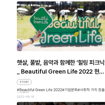
판
형
형
햇살, 풀밭, 음악과 함께한 ‘힐링 피크닉
_ Beautiful Green Life 2022 현장
스케치
STORY
Beautiful Green Life 2022
기업문화
사회적 가치 창출
친환경
2022-06-10