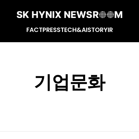
FACT
PRESS
TECH&AI
STORY
IR
기업문화