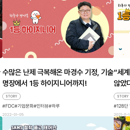
다
수많은 난제 극복해온 마경수 기정, 기술
“세계
명장에서 1등 하이지니어까지!
않았다
‘뽐’
STORY
STORY
FDC
기업문화
인터뷰
하루
128단
2022-01-05
2021-11-