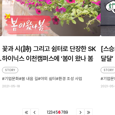
꽃과 시(詩) 그리고 쉼터로 단장한 SK
[스승
온
하이닉스 이천캠퍼스에 ‘봄이 왔나 봄
달달’
STORY
STORY
기업문화
봄 내음 길
야외 쉼터
환경 조성 사업
기업문
2021-05-18
2021-05
이
이
이
이
1
2
3
4
5
6
7
8
9