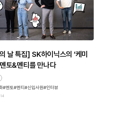
의 날 특집] SK하이닉스의 ‘케미
 멘토&멘티를 만나다
화
멘토
멘티
신입사원
인터뷰
-14