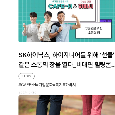
SK하이닉스, 하이지니어를 위해 ‘선물’
같은 소통의 장을 열다_비대면 힐링콘
트 ‘CAFE-H’와 구성원 강연 ‘하이지니
STORY
어가 바라본 시선’
CAFE-H
기업문화
복지
하바시
2021-10-26