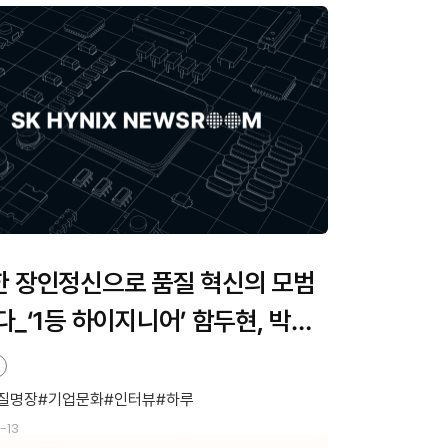
 장인정신으로 품질 혁신의 모범
다_‘1등 하이지니어’ 함두현, 박완
정
질명장
기업문화
인터뷰
하루
-13