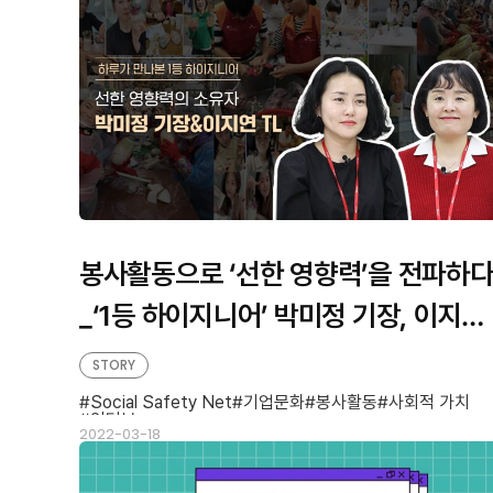
봉사활동으로 ‘선한 영향력’을 전파하
_‘1등 하이지니어’ 박미정 기장, 이지연
TL의 이야기
STORY
Social Safety Net
기업문화
봉사활동
사회적 가치
인터뷰
2022-03-18