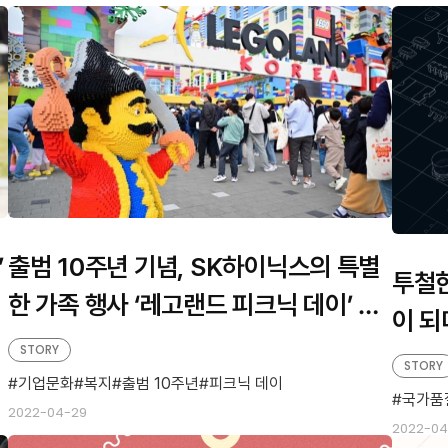
’
출범 10주년 기념, SK하이닉스의 특별
투철한
한 가족 행사 ‘레고랜드 피크닉 데이’ 현
이 되
장을 가다
STORY
복 기
STORY
기업문화
복지
출범 10주년
피크닉 데이
국가품
2022-04-29
2022-04