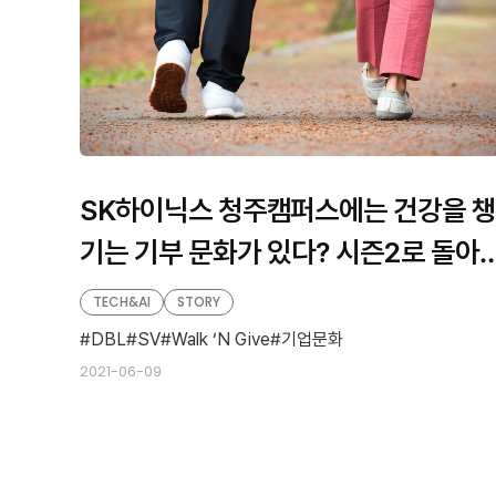
SK하이닉스 청주캠퍼스에는 건강을 챙
기는 기부 문화가 있다? 시즌2로 돌아
걷기 기부 캠페인 ‘Walk ‘N Give’
TECH&AI
STORY
DBL
SV
Walk ‘N Give
기업문화
2021-06-09