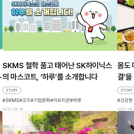
SKMS 철학 품고 태어난 SK하이닉스
몸도 
서
의 마스코트, ‘하루’를 소개합니다
결’을
것
STORY
STORY
SKMS
굿즈
기업문화
이모티콘
하루
건강한
2021-09-16
2021-06-