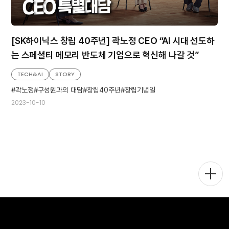
[SK하이닉스 창립 40주년] 곽노정 CEO “AI 시대 선도하
는 스페셜티 메모리 반도체 기업으로 혁신해 나갈 것”
TECH&AI
STORY
곽노정
구성원과의 대담
창립40주년
창립기념일
2023-10-10
메
뉴
토
글