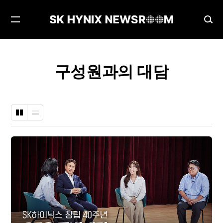
메
검
뉴
색
열
창
기
열
구성원과의 대담
기
바
나
둑
열
판
형
형