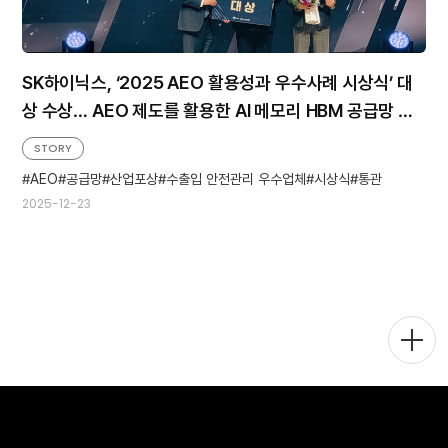
SK하이닉스, ‘2025 AEO 활용성과 우수사례 시상식’ 대
상 수상… AEO 제도를 활용한 AI 메모리 HBM 공급망 안
정화
STORY
AEO
공급망
산업포상
수출입 안전관리 우수업체
시상식
통관
2025-12-23
메
뉴
토
글