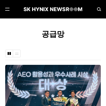
메
검
뉴
색
열
창
기
열
공급망
기
바
나
둑
열
판
형
형