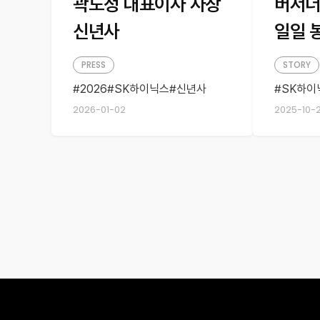
곽노정 대표이사 사장
버서더
신년사
일일 
PRESS
STORY
2026
SK하이닉스
신년사
SK하이
SK하이
2026-01-02
2025-10-2
대학생
사회적