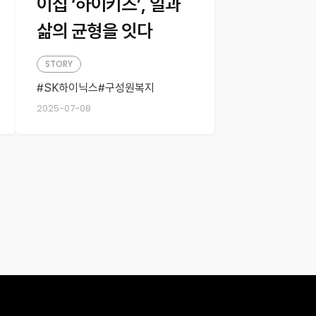
이집 ‘하이키즈’, 일과
삶의 균형을 잇다
STORY
SK하이닉스
구성원복지
기업문화
안전한보육환경
2025-07-08
어린이집
워킹맘대디
하이키즈