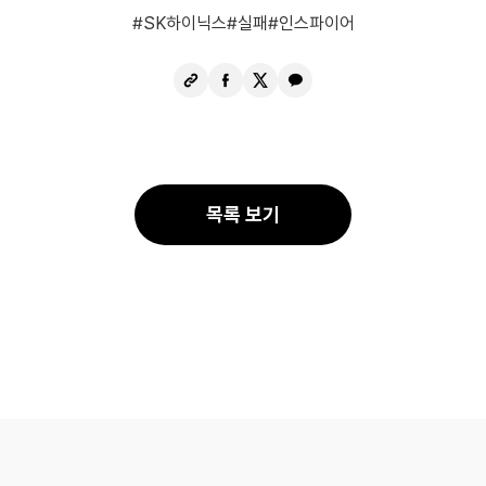
SK하이닉스
실패
인스파이어
URL
페
X
카
복
이
공
카
사
스
유
오
북
톡
공
공
유
유
목록 보기