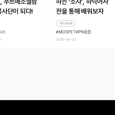
, 푸르메소셜팜
하는 ‘소자’, 하닉어사
봉사단이 되다!
전을 통해 배워보자
TECH&AI
닉스
MOSFET
PN접합
닉스 앰버서더
SK하이닉스
1
2025-09-22
앰버서더
봉사활동
SK하이닉스 앰버서더
다이오드
가치
푸르메소셜팜
대학생앰버서더
반도체
소자
캐패시터
트랜지스터
하닉어사전