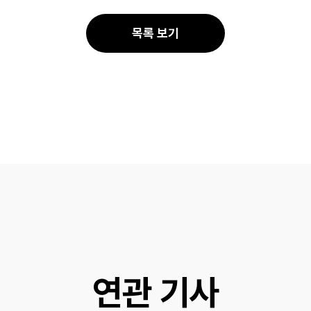
공
공
유
유
목록 보기
연관 기사