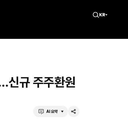
KR
검
색
창
열
기
”…신규 주주환원
AI 요약
공
유