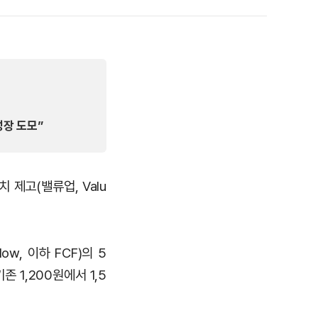
하
기
성장 도모”
제고(밸류업, Valu
w, 이하 FCF)의 5
 1,200원에서 1,5