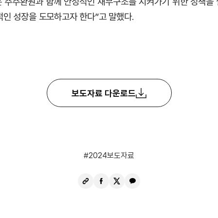
 주주환원과 함께 안정적인 재무구조를 지켜가기 위한 정책을
적인 성장을 도모하고자 한다”고 말했다.
보도자료 다운로드
2024보도자료
URL
페
X
카
복
이
공
카
사
스
유
오
북
톡