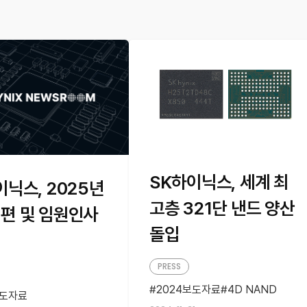
SK하이닉스, 세계 최
이닉스, 2025년
고층 321단 낸드 양산
편 및 임원인사
돌입
PRESS
2024보도자료
4D NAND
보도자료
4D 낸드
낸드플래시