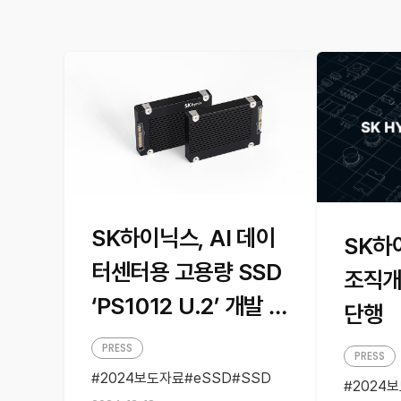
SK하이닉스, AI 데이
SK하
터센터용 고용량 SSD
조직개
‘PS1012 U.2’ 개발 완
단행
료
PRESS
PRESS
2024보도자료
eSSD
SSD
2024