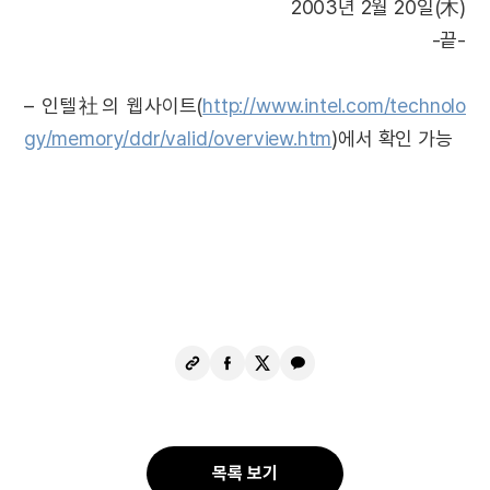
2003년 2월 20일(木)
-끝-
– 인텔社의 웹사이트(
http://www.intel.com/technolo
gy/memory/ddr/valid/overview.htm
)에서 확인 가능
URL
페
X
카
복
이
공
카
사
스
유
오
북
톡
공
공
목록 보기
유
유