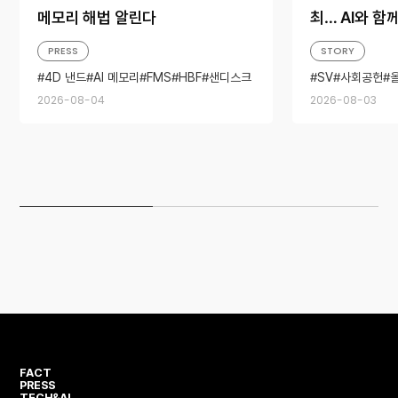
메모리 해법 알린다
최… AI와 함
PRESS
STORY
4D 낸드
AI 메모리
FMS
HBF
샌디스크
SV
사회공헌
스토리지
하인슈타인
2026-08-04
2026-08-03
FACT
PRESS
TECH&AI