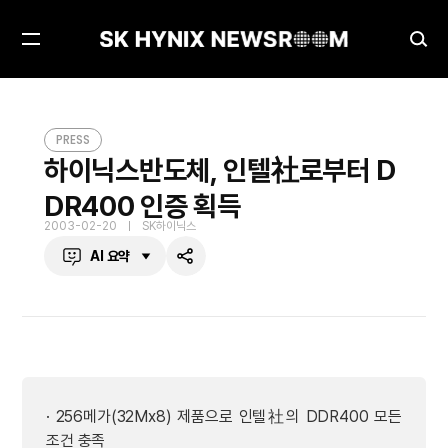
메
검
뉴
색
열
창
하이닉스반도체, 인텔社로부터 DDR400 인증 획득
PRESS
기
열
PRESS
기
하이닉스반도체, 인텔社로부터 D
DR400 인증 획득
2003-02-20
SK하이닉스
AI 요약
공
유
하
기
· 256메가(32Mx8) 제품으로 인텔社의 DDR400 모든
조건 충족