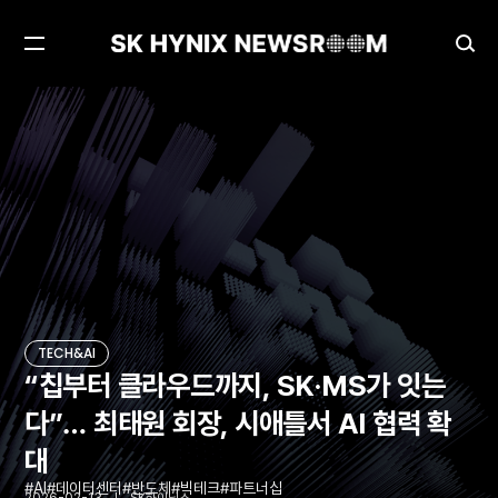
메
검
뉴
색
열
창
“칩부터 클라우드까지, SK·MS가 잇는다”… 최태원 회장, 시애틀서 AI 협력 확대
TECH&AI
기
열
기
TECH&AI
“칩부터 클라우드까지, SK·MS가 잇는
다”… 최태원 회장, 시애틀서 AI 협력 확
대
AI
데이터센터
반도체
빅테크
파트너십