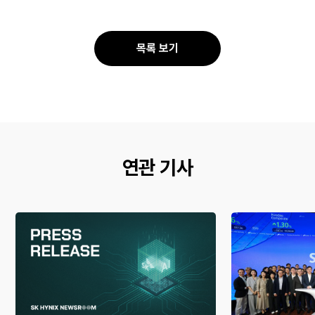
사
스
유
오
북
톡
공
공
목록 보기
유
유
연관 기사