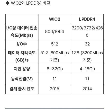
◆ WIO2와 LPDDR4 비교
WIO2
LPDDR4
I/O당 데이터 전송
3200/3732/426
800/1066
속도(Mbps)
6
I/O수
512
32
데이터 처리속도
51.2 (800Mbps
12.8 (3200Mbps
(GB)/s
기준)
기준)
지원 용량
8~32Gb
4~16Gb
동작전압(V)
1.1
1.1
업계 출시 년도
2015
2014