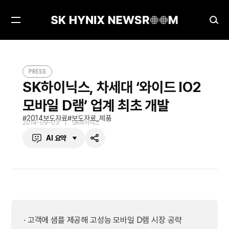
메
검
뉴
색
열
창
SK하이닉스, 차세대 ‘와이드 IO2 모바일 D램’ 업계 최초 개발
PRESS
기
열
PRESS
기
SK하이닉스, 차세대 ‘와이드 IO2
모바일 D램’ 업계 최초 개발
2014보도자료
보도자료_제품
2014-09-03
SK하이닉스
AI 요약
공
유
하
기
· 고객에 샘플 제공해 고성능 모바일 D램 시장 공략