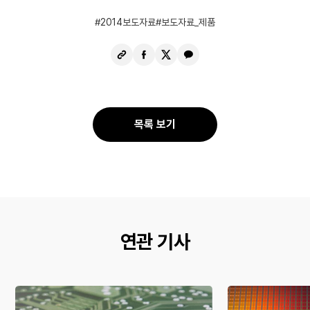
2014보도자료
보도자료_제품
URL
페
X
카
복
이
공
카
사
스
유
오
북
톡
공
공
목록 보기
유
유
연관 기사