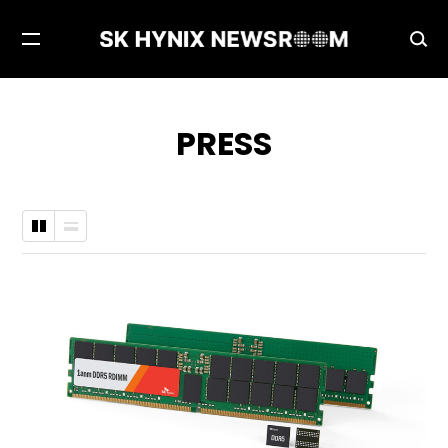
메
검
뉴
색
열
창
기
열
PRESS
기
바
나
둑
열
판
형
형