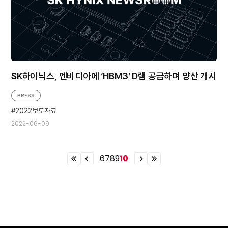
SK하이닉스, 엔비디아에 ‘HBM3’ D램 공급하며 양산 개시
PRESS
2022보도자료
2022-06-09
6
7
8
9
10
이
이
이
이
전
전
전
전
열
페
페
열
번
이
이
번
째
지
지
째
페
페