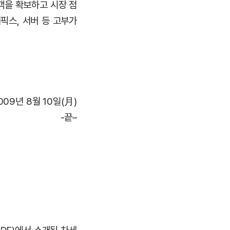
객을 확보하고 시장 점
픽스, 서버 등 고부가
009년 8월 10일(月)
-끝–