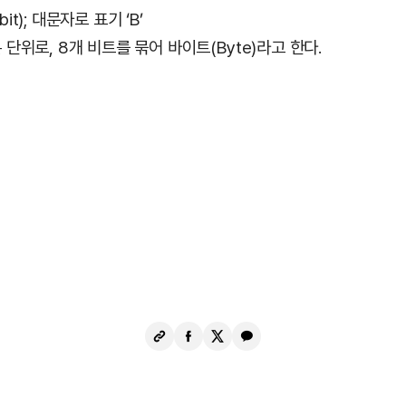
bit); 대문자로 표기 ‘B’
단위로, 8개 비트를 묶어 바이트(Byte)라고 한다.
URL
페
X
카
복
이
공
카
사
스
유
오
북
톡