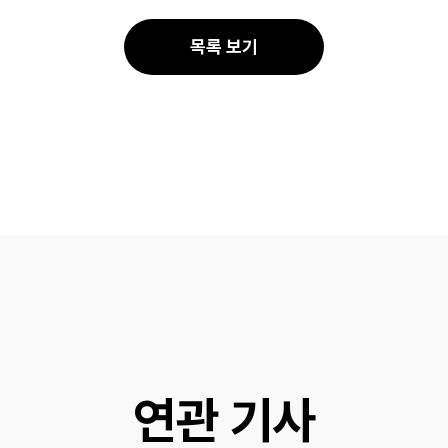
공
공
유
유
목록 보기
연관 기사