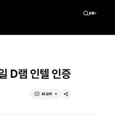
KR
검
색
창
열
기
일 D램 인텔 인증
AI 요약
공
유
하