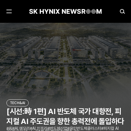
메
검
뉴
색
열
창
[시선:時 1편] AI 반도체 국가 대항전, 피지컬 AI 주도권을 향한 총력전에 돌입하다
TECH&AI
기
열
기
TECH&AI
[시선:時 1편] AI 반도체 국가 대항전, 피
지컬 AI 주도권을 향한 총력전에 돌입하다
AI
AI 메모리
AI 인프라
반도체산업
용인반도체클러스터
피지컬 AI