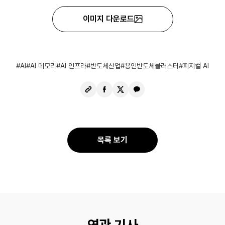
이미지 다운로드
AI
AI 메모리
AI 인프라
반도체산업
용인반도체클러스터
피지컬 AI
URL
페
X
카
복
이
공
카
사
스
유
오
북
톡
공
공
목록 보기
유
유