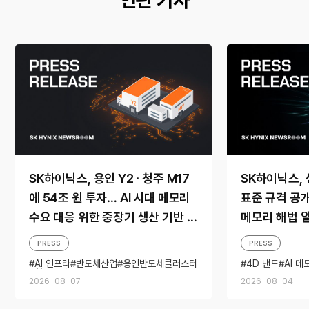
연관 기사
SK하이닉스, 용인 Y2 ∙ 청주 M17
SK하이닉스, 
에 54조 원 투자… AI 시대 메모리
표준 규격 공개…
수요 대응 위한 중장기 생산 기반 확
메모리 해법 
보
PRESS
PRESS
AI 인프라
반도체산업
용인반도체클러스터
4D 낸드
AI 메
청주캠퍼스
스토리지
2026-08-07
2026-08-04