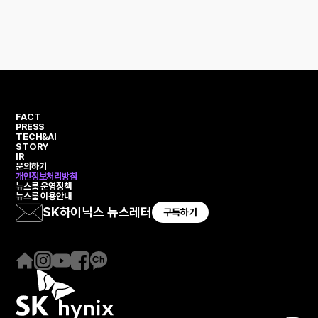
FACT
PRESS
TECH&AI
STORY
IR
문의하기
개인정보처리방침
뉴스룸 운영정책
뉴스룸 이용안내
SK하이닉스 뉴스레터
구독하기
홈
인
유
페
카
페
스
튜
이
카
이
타
브
스
오
지
그
북
채