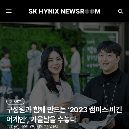
메
검
뉴
색
열
창
구성원과 함께 만드는 ‘2023 캠퍼스 비긴어게인’, 가을날을 수놓다
STORY
기
열
기
STORY
구성원과 함께 만드는 ‘2023 캠퍼스 비긴
어게인’, 가을날을 수놓다
The캠퍼스비긴어게인
기업문화