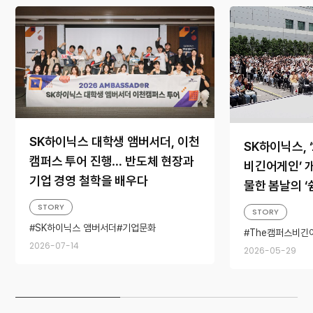
SK하이닉스 대학생 앰버서더, 이천
SK하이닉스, ‘
캠퍼스 투어 진행… 반도체 현장과
비긴어게인’ 
기업 경영 철학을 배우다
물한 봄날의 ‘
STORY
STORY
SK하이닉스 앰버서더
기업문화
The캠퍼스비긴
이천캠퍼스
비긴어게인
소
2026-07-14
2026-05-29