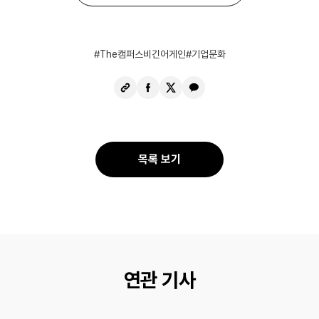
The캠퍼스비긴어게인
기업문화
URL
페
X
카
복
이
공
카
사
스
유
오
북
톡
공
공
목록 보기
유
유
연관 기사