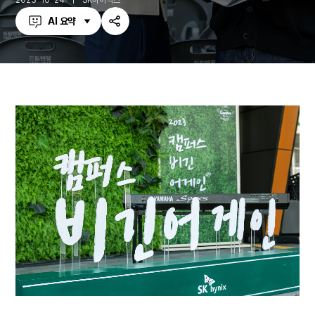
2023-10-24
SK하이닉스
AI 요약
공
유
하
기