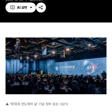
2025-10-23
SK하이닉스
AI 요약
공
유
하
기
▲ ‘제18회 반도체의 날’ 기념 정부 포상 시상식