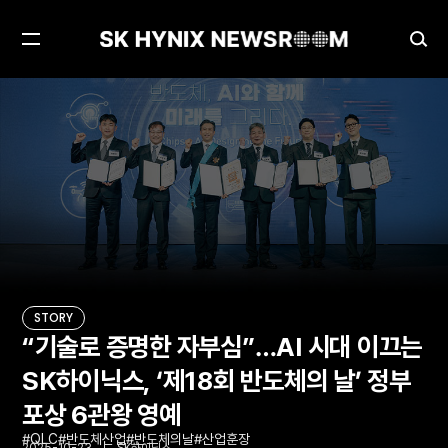
메
검
뉴
색
열
창
“기술로 증명한 자부심”…AI 시대 이끄는 SK하이닉스, ‘제18회 반도체의 날’ 정부 포상 6관왕 영예
STORY
기
열
기
STORY
“기술로 증명한 자부심”…AI 시대 이끄는
SK하이닉스, ‘제18회 반도체의 날’ 정부
포상 6관왕 영예
QLC
반도체산업
반도체의날
산업훈장