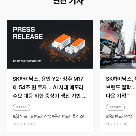
연관 기사
SK하이닉스, 용인 Y2 ∙ 청주 M17
SK하이닉스,
에 54조 원 투자… AI 시대 메모리
브랜드 철학…
수요 대응 위한 중장기 생산 기반 확
다운 기억”
보
PRESS
STORY
AI 인프라
반도체산업
용인반도체클러스터
IR
반도체산업
청주캠퍼스
2026-08-07
2026-07-10