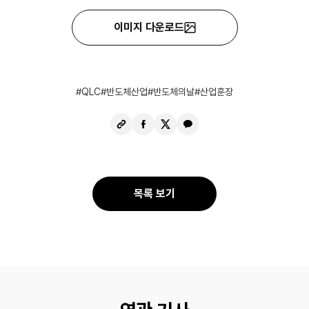
이미지 다운로드
QLC
반도체산업
반도체의날
산업훈장
URL
페
X
카
복
이
공
카
사
스
유
오
북
톡
공
공
목록 보기
유
유