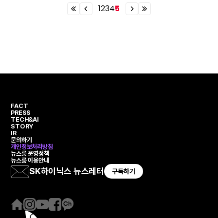
1
2
3
4
5
이
이
이
이
전
전
전
전
열
페
페
열
번
이
이
번
째
지
지
째
페
페
이
이
지
지
FACT
PRESS
TECH&AI
STORY
IR
문의하기
개인정보처리방침
뉴스룸 운영정책
뉴스룸 이용안내
SK하이닉스 뉴스레터
구독하기
홈
인
유
페
카
페
스
튜
이
카