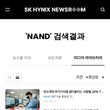
메
검
뉴
색
열
창
기
열
'
NAND
' 검색결과
기
뉴스룸 기사
보도자료
미디어 라이브러리
기간
최신순
필
필
바
나
터
터
둑
열
옵
옵
션
션
판
형
반도체의 부가가치를 끌어올리는 사람들_D/N-TEST기술담당
열
열
NAND
WT기술 홍효성 TL
형
고
고
2022-05-13
닫
닫
기
기