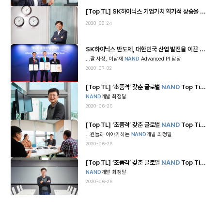
[Top TL] SK하이닉스 기업가치 획기적 상승을 위해
N
2020-08-24
SK하이닉스 반도체, 대한민국 산업 발전을 이끈 공로를 인정받다_ ‘제55회 발명의 날 기념식’ 현장
...괄 사장, 이남재
NAND
Advanced PI 담당
2020-07-02
[Top TL] ‘초품격’ 갖춘 글로벌
NAND
Top Tier 도전_
NAND
개발 최정달
2020-06-26
[Top TL] ‘초품격’ 갖춘 글로벌
NAND
Top Tier 도전_
...원들과 이야기하는
NAND
개발 최정달
2020-06-26
[Top TL] ‘초품격’ 갖춘 글로벌
NAND
Top Tier 도전_
NAND
개발 최정달
2020-06-26