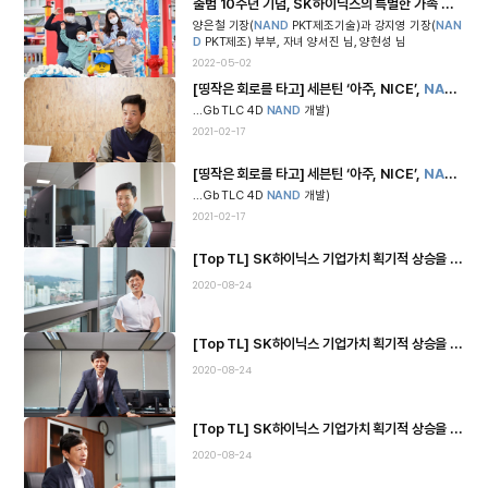
출범 10주년 기념, SK하이닉스의 특별한 가족 행사 ‘레고랜드 피크닉 데이’ 현장을 가다
양은철 기장(
NAND
PKT제조기술)과 강지영 기장(
NAN
D
PKT제조) 부부, 자녀 양서진 님, 양현성 님
2022-05-02
[띵작은 회로를 타고] 세븐틴 ‘아주, NICE’,
NAND
시장
...Gb TLC 4D
NAND
개발)
2021-02-17
[띵작은 회로를 타고] 세븐틴 ‘아주, NICE’,
NAND
시장
...Gb TLC 4D
NAND
개발)
2021-02-17
[Top TL] SK하이닉스 기업가치 획기적 상승을 위해
N
2020-08-24
[Top TL] SK하이닉스 기업가치 획기적 상승을 위해
N
2020-08-24
[Top TL] SK하이닉스 기업가치 획기적 상승을 위해
N
2020-08-24