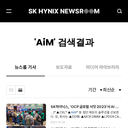
메
검
뉴
색
열
창
기
열
'
AiM
' 검색결과
기
뉴스룸 기사
보도자료
미디어 라이브러리
기간
최신순
필
필
바
나
터
터
둑
열
옵
옵
션
션
판
형
SK하이닉스, ‘OCP 글로벌 서밋 2023’서 AI 혁신 이끌 차세대 메모리 솔루션 선봬
열
열
...)* ▲CXL* ▲
AiM
* 등 첨단 메모리 솔루션을 선보였
형
고
고
다. 또, 회사는 ▲DDR5 ▲MCR DIMM ▲LPDDR CA
닫
닫
MM* ▲Enterprise SSD(이하, eSSD) 등 최신 제품 포
2023-10-20
기
기
트폴리오도 공...