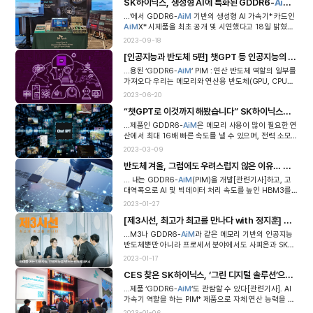
SK하이닉스, 생성형 AI에 특화된 GDDR6-
AiM
기반 
...’에서 GDDR6-
AiM
기반의 생성형 AI 가속기* 카드인
AiM
X* 시제품을 최초 공개 및 시연했다고 18일 밝혔다.
AI 서밋은 영국 마케팅 기업 키사코 리서치(Kisaco Rese
2023-09-18
ar...
[인공지능과 반도체 5편] 챗GPT 등 인공지능의 시대 : 메모리의 연산, 차세대 지능형 메모리 PIM과 PNM의 등장 (5/7)
...용된 ‘GDDR6-
AiM
’ PIM : 연산 반도체 역할의 일부를
가져오다 우리는 메모리와 연산용 반도체(GPU, CPU
등)는 창고와 공장과 같고 이는 도로로 연결된 것과 같다
2023-06-20
는 것을 앞서 살펴봤...
“챗GPT로 이것까지 해봤습니다” SK하이닉스와 분야 전문가가 함께한 챗GPT 체험기
...제품인 GDDR6-
AiM
은 메모리 사용이 많이 필요한 연
산에서 최대 16배 빠른 속도를 낼 수 있으며, 전력 소모
역시 80% 절감할 수 있습니다. 이현배 TL 여러 개의 DR
2023-03-09
AM Core를 TSV...
반도체 겨울, 그럼에도 우려스럽지 않은 이유… 반등 요인을 분석하다
... 내는 GDDR6-
AiM
(PIM)을 개발[관련기사]하고, 고
대역폭으로 AI 및 빅데이터 처리 속도를 높인 HBM3를
양산[관련기사]하기 시작했다. 가트너가 추산한 올해 AI
2023-01-27
반도체 시장은 363억 달러...
[제3시선, 최고가 최고를 만나다 with 정지훈] 미래를 여는 인공지능, 인공지능을 만드는 반도체 EP.4 (4/4 – 완결편)
...M3나 GDDR6-
AiM
과 같은 메모리 기반의 인공지능
반도체뿐만 아니라 프로세서 분야에서도 사피온과 SK하
이닉스가 확실한 두각을 보이는 것이군요. 인공지능 반도
2023-01-17
체와 관련해 다양한 분야에서 활약할 SK하...
CES 찾은 SK하이닉스, ‘그린 디지털 솔루션’으로 기술력 ‘눈도장’
...제품 ‘GDDR6-
AiM
’도 관람할 수 있다[관련기사]. AI
가속기 역할을 하는 PIM* 제품으로 자체 연산 능력을 갖
췄다. 특정 연산에서 속도를 크게 높여주며, 기존 제품 대