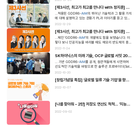
2023-01-06
비 에너지 소비를 80% ...
[제3시선, 최고가 최고를 만나다 with 정지훈] 미래를 여는 인공지능, 인공지능을 만드는 반도체 EP.3 (3/4)
...적용된 GDDR6-
AiM
의 뛰어난 기술력과 그 활용 가치
에 대해 설명하고 있는 권용기 PL과 이야기를 듣고 있는
정지훈 교수, 김성재 PL 권용기 PL 올해 초 저희가 샘플
2022-12-29
개발에 성공한 ‘GDDR6-...
[제3시선, 최고가 최고를 만나다 with 정지훈] 미래를 여는 인공지능, 인공지능을 만드는 반도체 EP.1 (1/4)
...체인 ‘GDDR6-
AiM
’의 개발에도 힘을 보탰습니다. 이
렇다 보니 인공지능을 바라볼 때도 메모리 반도체의 중요
성과 역할에 대해서 고민하게 되는데요. 이런 흐름에 맞
2022-11-24
춰 메모리 반도체에 강점이 있는 SK하...
SK하이닉스의 미래 기술, OCP 글로벌 서밋 2022에서 만나다
... 기반 GDDR6-
AiM
를 공개, 참관객들에게 시연하며
선도적인 기술력을 바탕으로 한 솔루션 프로바이더(Solu
tion Provider) 기업으로서의 면모를 뽐냈다. * EDSFF(E
2022-10-20
nterprise ...
[창립기념일 특집] ‘글로벌 일류 기술 기업’을 향한 첨단기술 도전은 현재 진행중
2022-10-07
[나를 찾아줘 – 2탄] 저장도 연산도 척척… ‘지능형 메모리 반도체’ 나는 누구?!
2022-09-02