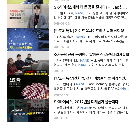
2018-06-01
활도 5개월 차인 그야...
SK하이닉스에서 더 큰 꿈을 펼치다! FTLab팀 유향근 책임
...이 될 DRAM,
NAND
소자 성능 고도화 및 차세대메모
리 분야에 대한 미래 기술 준비/개발을 성공적으로 진행
하고자 현재 최선을 다하고 있습니다. 이를 바탕으로 SK
2018-03-26
하이닉스가 미래 4차 산업 시대에도 ...
[반도체 특강] 게이트 옥사이드의 기능과 신뢰성
...위치 @ 출처 :
NAND
Flash 메모리 디램이나 다른 비
메모리 제품에서의 게이트 옥사이드(Gate Oxide)는 전
자의 이동을 차단하는 역할을 합니다. 절연 효과를 높이
2018-02-19
려면 절연층을 두껍게 해야 하...
소재공학 전공 구성원이 말하는 진로선택&입사꿀팁
...사원 안녕하세요.
NAND
Mobile마케팅팀 유영우 사원
입니다. 저는 현재
NAND
사업의 실적과 수익성 분석업
무를 담당하고 있습니다. 월말 결산이 완료되면 월별 수
2018-01-17
익성을 분석하고, 매월 실적이 마감되면...
[반도체 특강]산화막, 전자 이동을 막는 이상적인 절연막
...기도 합니다. ('
NAND
Flash Memory 동작특성' 참조)
절연층 용도와 위치 ▲ 절연층의 위치 @ DRAM과
NAN
D
의 복합 형태의 예 그럼 절연층이 반도체 어디에 있는지
2018-01-16
살펴볼까요...
SK하이닉스, 2017년을 다채롭게 물들이다
...터를 저장하는 것(
NAND
)으로 나뉠 수 있습니다. 따라
서 낸드플래시의 개발에서 핵심 과제는 담을 수 있는 데
이터의 양을 늘리는 것이죠. 특히, 오늘날과 같은 정보의
2017-12-28
홍수 속에서 반도체에 담아야 할 정보...