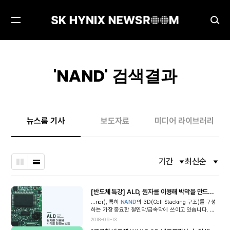
메
검
뉴
색
열
창
기
열
'
NAND
' 검색결과
기
뉴스룸 기사
보도자료
미디어 라이브러리
기간
최신순
필
필
바
나
터
터
둑
열
옵
옵
션
션
판
형
[반도체 특강] ALD, 원자를 이용해 박막을 만드는 방법
열
열
...rier), 특히
NAND
의 3D(Cell Stacking 구조)를 구성
형
고
고
하는 가장 중요한 절연막/금속막에 쓰이고 있습니다. 반
닫
닫
도체 테크놀로지 발전에 따른 박막 두께 이슈 반도체 테
2018-09-13
기
기
크놀로지가 고도화된다는...