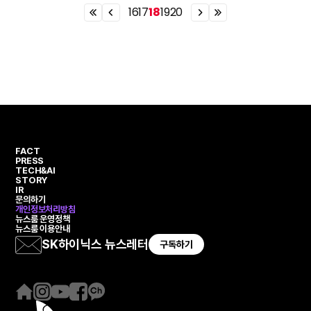
16
17
18
19
20
이
이
이
이
전
전
전
전
열
페
페
열
번
이
이
번
째
지
지
째
페
페
이
이
지
지
FACT
PRESS
TECH&AI
STORY
IR
문의하기
개인정보처리방침
뉴스룸 운영정책
뉴스룸 이용안내
SK하이닉스 뉴스레터
구독하기
홈
인
유
페
카
페
스
튜
이
카