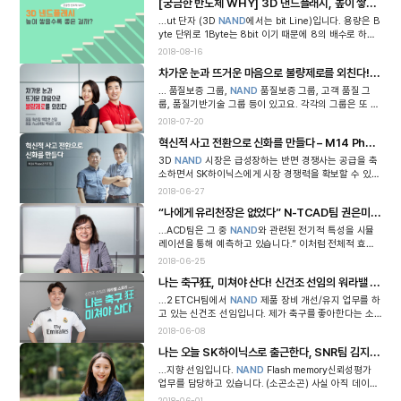
[궁금한 반도체 WHY] 3D 낸드플래시, 높이 쌓을수록 좋은 걸까?
...ut 단자 (3D
NAND
에서는 bit Line)입니다. 용량은 B
yte 단위로 1Byte는 8bit 이기 때문에 8의 배수로 하나
의 셀을 구성한 것으로 볼 수 있습니다. 또한 메모리 셀
2018-08-16
내에 있는 Blo...
차가운 눈과 뜨거운 마음으로 불량제로를 외친다! 품질혁신팀 백창훈 선임&품질 Audit팀 박성은
... 품질보증 그룹,
NAND
품질보증 그룹, 고객 품질 그
룹, 품질기반기술 그룹 등이 있고요. 각각의 그룹은 또 여
러 팀으로 나뉘게 됩니다. 두 선임이 속한 품질관리그룹
2018-07-20
만 해도 구성원이 300명이 넘는다고 ...
혁신적 사고 전환으로 신화를 만들다 – M14 Phase2 PJT팀
3D
NAND
시장은 급성장하는 반면 경쟁사는 공급을 축
소하면서 SK하이닉스에게 시장 경쟁력을 확보할 수 있는
기회가 찾아왔습니다. 그리고 이 기회를 놓치지 않기 위
2018-06-27
해서는 기존 생산방식의 혁신...
“나에게 유리천장은 없었다” N-TCAD팀 권은미 수석의 이야기
...ACD팀은 그 중
NAND
와 관련된 전기적 특성을 시뮬
레이션을 통해 예측하고 있습니다.” 이처럼 전체적 효율
성에 중요한 역할을 하기에 TCAD업무가 딱 맞는다는 권
2018-06-25
은미 수석이 강조하는 것이 하나 있습...
나는 축구狂, 미쳐야 산다! 신건조 선임의 워라밸 스토리
...2 ETCH팀에서
NAND
제품 장비 개선/유지 업무를 하
고 있는 신건조 선임입니다. 제가 축구를 좋아한다는 소
문이 어디까지 난 것인가요? 하하” 축구 이야기로 입을
2018-06-08
연 신건조 선임은 참 행복해 보입니다...
나는 오늘 SK하이닉스로 출근한다, SNR팀 김지향 선임
...지향 선임입니다.
NAND
Flash memory신뢰성평가
업무를 담당하고 있습니다. (소곤소곤) 사실 아직 데이터
정리만 해요. ^^” 김지향 선임은 입사도 5개월 차, 사회생