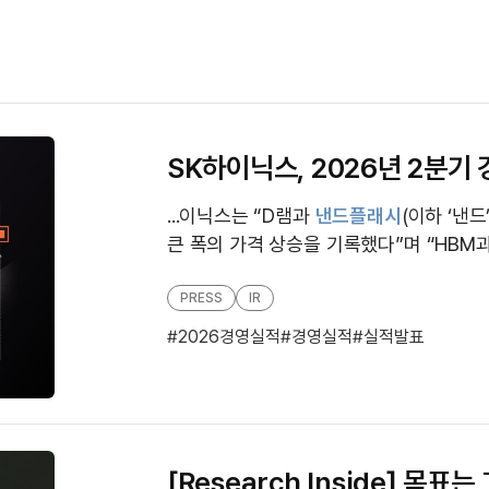
SK하이닉스, 2026년 2분기
...이닉스는 “D램과
낸드플래시
(이하 ‘낸드
큰 폭의 가격 상승을 기록했다”며 “HBM과 
등 고부가가치 제품 중심으로 판매를 늘려
했다”고...
PRESS
IR
2026경영실적
경영실적
실적발표
[Research Inside] 목표