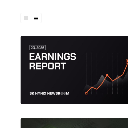
바
나
둑
열
판
형
형