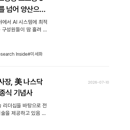
구를 넘어 양산으로
분야에서 AI 시스템에 최적
 구성원들이 땀 흘려 일
 이들 기술의 원천이자,
search Inside
미세화
사장, 美 나스닥
2026-07-10
 타종식 기념사
술 리더십을 바탕으로 전
술을 제공하고 있음 ○
 나스닥 상장이라는 역사적 이정...