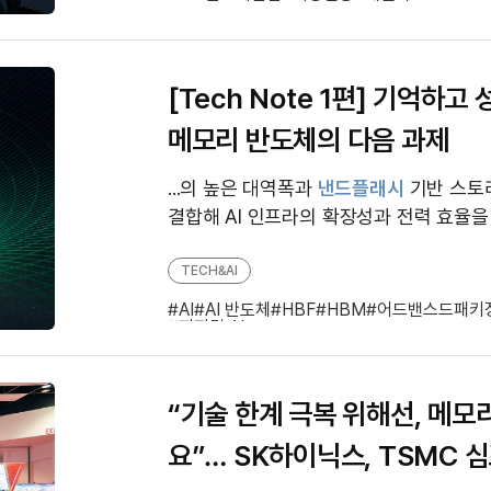
[Tech Note 1편] 기억하고 
메모리 반도체의 다음 과제
...의 높은 대역폭과
낸드플래시
기반 스토
결합해 AI 인프라의 확장성과 전력 효율을
세대 메모리 기술 ▲ AI 시대를 혁신하는 새로운 설루션으로 HBF
가 주목받고...
TECH&AI
AI
AI 반도체
HBF
HBM
어드밴스드패키
피지컬 AI
“기술 한계 극복 위해선, 메모
요”… SK하이닉스, TSMC 