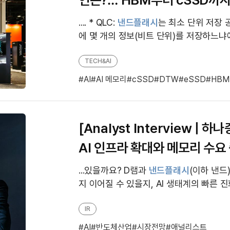
진 무한한 확장성’ 재확인
.... * QLC:
낸드플래시
는 최소 단위 저장 공
에 몇 개의 정보(비트 단위)를 저장하느냐에 따
vel Cell, 1개)-MLC(Multi Level Ce...
TECH&AI
AI
AI 메모리
cSSD
DTW
eSSD
HBM
[Analyst Interview | 
AI 인프라 확대와 메모리 수요
자
...있을까요? D램과
낸드플래시
(이하 낸드
지 이어질 수 있을지, AI 생태계의 빠른 
가 주목해야 할 핵심 포인트는 무엇인지 
권 김록호 연구위...
IR
AI
반도체산업
시장전망
애널리스트