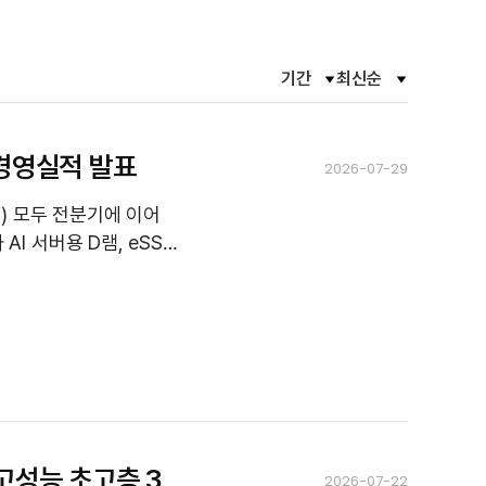
기간
최신순
필
필
터
터
옵
옵
션
션
열
열
 경영실적 발표
2026-07-29
고
고
닫
닫
기
기
’) 모두 전분기에 이어
AI 서버용 D램, eSSD
 최고의 수익성을 창출
는 고성능 초고층 3
2026-07-22