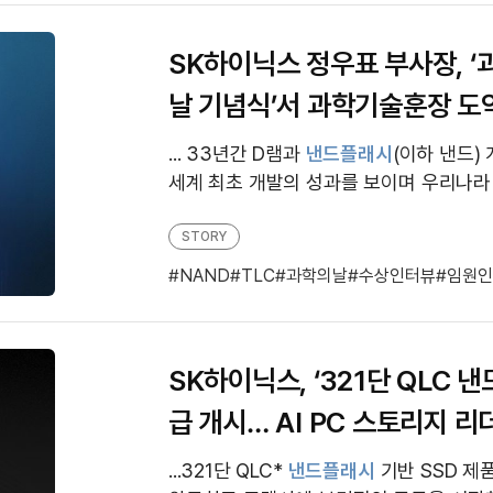
SK하이닉스 정우표 부사장, ‘과
날 기념식’서 과학기술훈장 도
체 기술 초격차 견인한 공로 
... 33년간 D램과
낸드플래시
(이하 낸드)
세계 최초 개발의 성과를 보이며 우리나라
STORY
NAND
TLC
과학의날
수상인터뷰
임원인
SK하이닉스, ‘321단 QLC 낸드
급 개시… AI PC 스토리지 
...321단 QLC*
낸드플래시
기반 SSD 제품