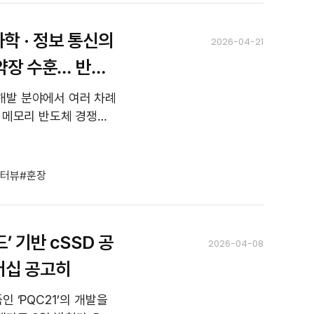
학 · 정보 통신의
2026-04-21
약장 수훈… 반도
인정받아
 개발 분야에서 여러 차례
 메모리 반도체 경쟁력
을 제고해, 국가 산업 발전에 이바지한 공로를 인정받았다. 세계...
터뷰
훈장
’ 기반 cSSD 공
2026-04-08
리더십 공고히
인 ‘PQC21’의 개발을