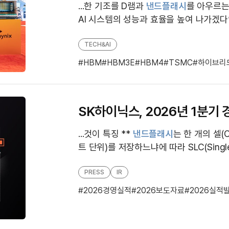
시
...한 기조를 D램과
낸드플래시
를 아우르는
AI 시스템의 성능과 효율을 높여 나가겠다”고 말했
설 중인 SK하이닉스 안현 개발총괄 사장(CDO,
m...
TECH&AI
HBM
HBM3E
HBM4
TSMC
하이브리
SK하이닉스, 2026년 1분기
...것이 특징 **
낸드플래시
는 한 개의 셀(C
트 단위)를 저장하느냐에 따라 SLC(Single L
C(Multi Level Cell, 2개)-TLC(T...
PRESS
IR
2026경영실적
2026보도자료
2026실적