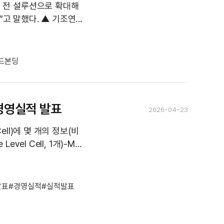
 전 설루션으로 확대해
다. ▲ 기조연
 Chief Develop
드본딩
 경영실적 발표
2026-04-23
ell)에 몇 개의 정보(비
evel Cell, 1개)-ML
발표
경영실적
실적발표