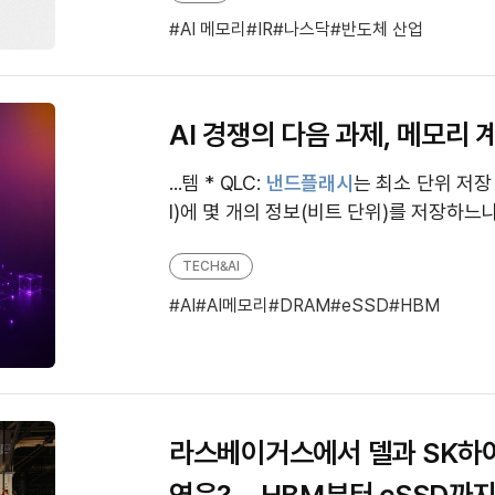
AI 메모리
IR
나스닥
반도체 산업
AI 경쟁의 다음 과제, 메모리 
...템 * QLC:
낸드플래시
는 최소 단위 저장 
l)에 몇 개의 정보(비트 단위)를 저장하느냐에 
evel Cell, 1개)-MLC(Multi Level Ce...
TECH&AI
AI
AI메모리
DRAM
eSSD
HBM
라스베이거스에서 델과 SK하
연은?… HBM부터 cSSD까지 