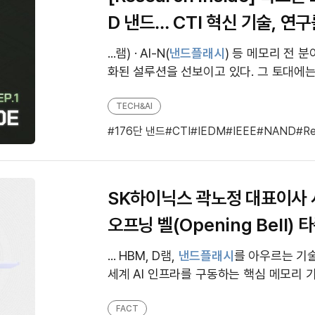
D 낸드… CTI 혁신 기술, 연
확장
...램) · AI-N(
낸드플래시
) 등 메모리 전 
화된 설루션을 선보이고 있다. 그 토대에는
군 다양한 혁신 기술이 자리한다. 뉴스룸은
비전...
TECH&AI
176단 낸드
CTI
IEDM
IEEE
NAND
Re
SK하이닉스 곽노정 대표이사 
오프닝 벨(Opening Bell)
... HBM, D램,
낸드플래시
를 아우르는 기
세계 AI 인프라를 구동하는 핵심 메모리 기
나스닥 상장의 의미와 비전
FACT