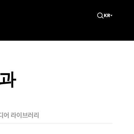
KR
검
색
창
열
기
결과
디어 라이브러리